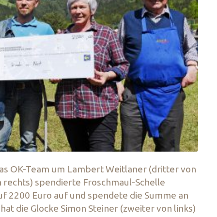
 das OK-Team um Lambert Weitlaner (dritter von
on rechts) spendierte Froschmaul-Schelle
 auf 2200 Euro auf und spendete die Summe an
 hat die Glocke Simon Steiner (zweiter von links)